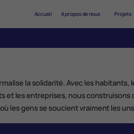
Accueil
A propos de nous
Projets
L'équipe Enchanté
Dans La B
Conseil d'administration
Lieux Chale
Nos fondateurs
Teambuild
Travailler chez Enchanté
alise la solidarité. Avec les habitants, l
et les entreprises, nous construisons 
où les gens se soucient vraiment les uns