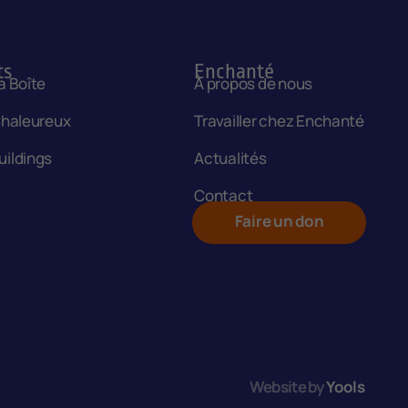
ts
Enchanté
a Boîte
À propos de nous
Chaleureux
Travailler chez Enchanté
ildings
Actualités
Contact
Faire un don
Website by
Yools