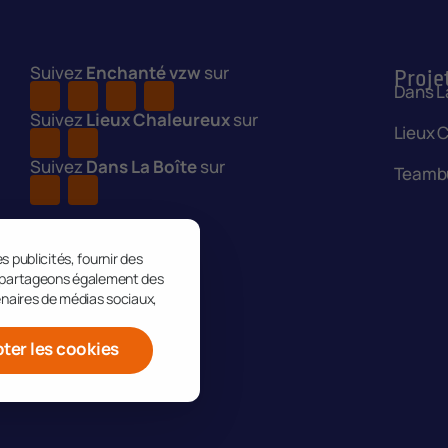
Suivez
Enchanté vzw
sur
Proje
Dans L
Suivez
Lieux Chaleureux
sur
Lieux 
Suivez
Dans La Boîte
sur
Teambu
s publicités, fournir des
us partageons également des
tenaires de médias sociaux,
ter les cookies