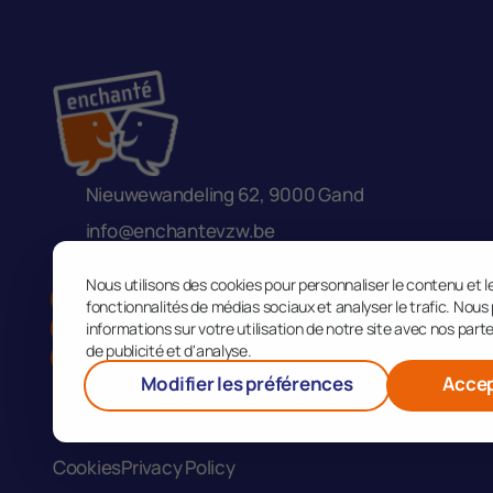
Nieuwewandeling 62, 9000 Gand
info@enchantevzw.be
+32 456 75 42 05
Nous utilisons des cookies pour personnaliser le contenu et le
fonctionnalités de médias sociaux et analyser le trafic. No
informations sur votre utilisation de notre site avec nos par
de publicité et d'analyse.
Modifier les préférences
Accep
Cookies
Privacy Policy