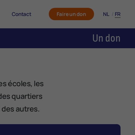
|
Contact
Faire un don
NL
FR
Un don
oîte
ureux
ings
es écoles, les
des quartiers
 des autres.