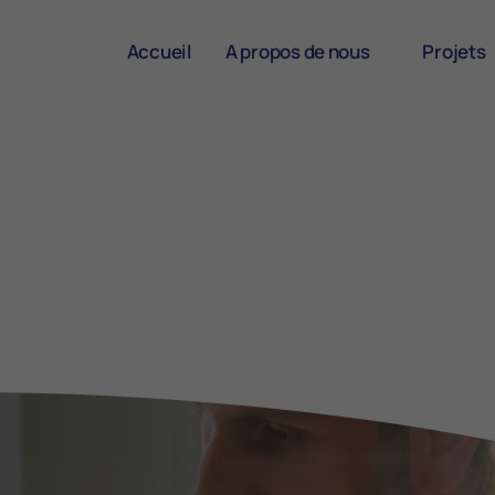
Accueil
A propos de nous
Projets
L'équipe Enchanté
Dans La B
Conseil d'administration
Lieux Chale
Nos fondateurs
Teambuild
Travailler chez Enchanté