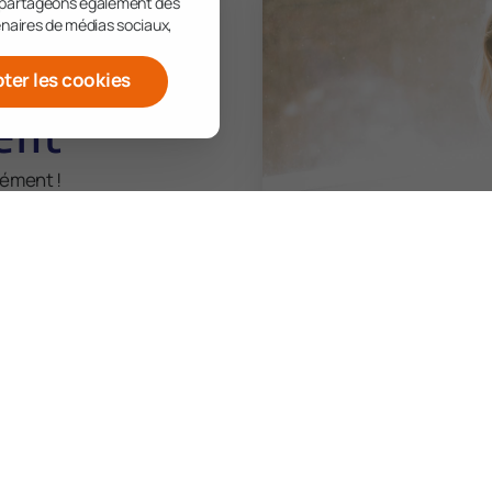
us partageons également des
tenaires de médias sociaux,
ter les cookies
ent
nément !
ls sont vos talents ?