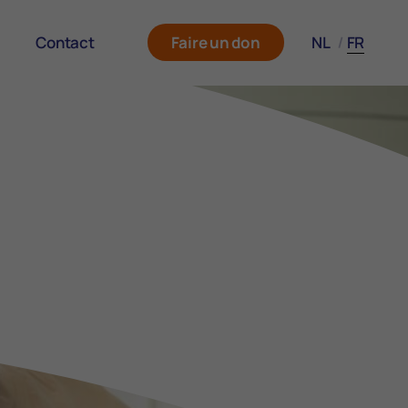
|
Contact
Faire un don
NL
FR
oîte
ureux
ings