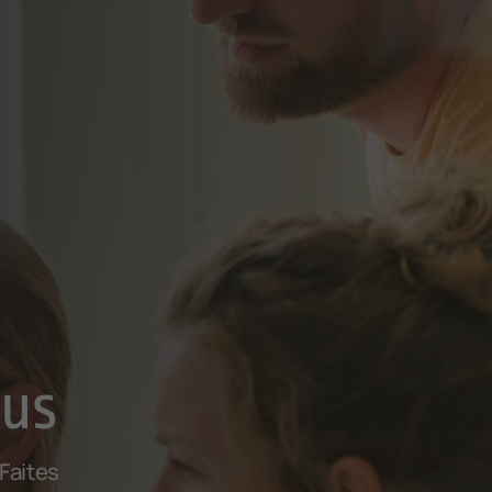
ous
 Faites