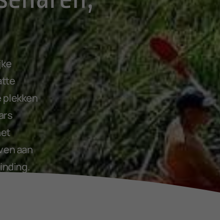
jke
atte
e plekken
ars
het
even aan
inding.