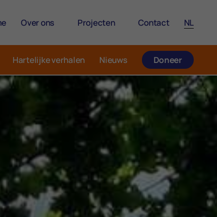
me
Over ons
Projecten
Contact
NL
Hartelijke verhalen
Nieuws
Doneer
Het Enchanté Team
Brooddoosnodig
Raad van Bestuur
Hartelijke Plekken
Onze oprichters
Zorgzame Bedrijven
Werken bij Enchanté