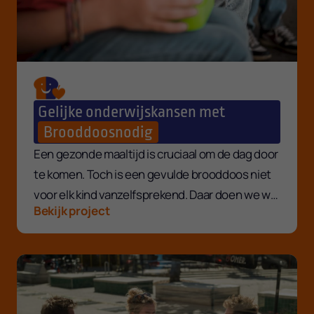
Gelijke onderwijskansen met
Brooddoosnodig
Een gezonde maaltijd is cruciaal om de dag door
te komen. Toch is een gevulde brooddoos niet
voor elk kind vanzelfsprekend. Daar doen we wat
Bekijk project
aan.