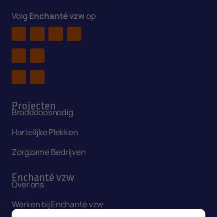
Volg
Enchanté vzw
op
Projecten
Brooddoosnodig
Hartelijke Plekken
Zorgzame Bedrijven
Enchanté vzw
Over ons
Werken bij Enchanté vzw