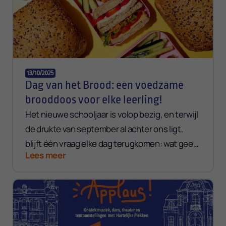
13/10/2025
Dag van het Brood: een voedzame
brooddoos voor elke leerling!
Het nieuwe schooljaar is volop bezig, en terwijl
de drukte van september al achter ons ligt,
blijft één vraag elke dag terugkomen: wat geef
Lees meer
je je kinderen mee als voedzame lunch?