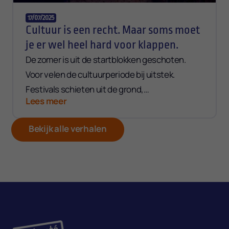
17/07/2025
Cultuur is een recht. Maar soms moet
je er wel heel hard voor klappen.
De zomer is uit de startblokken geschoten.
Voor velen de cultuurperiode bij uitstek.
Festivals schieten uit de grond,
Lees meer
openluchtmusea zwieren hun deuren open,
citytrips worden ingepland, …
Bekijk alle verhalen