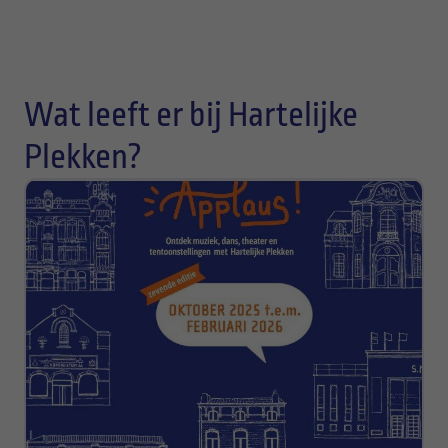
Multivlaai
Polly
Wat leeft er bij Hartelijke
Societea
Plekken?
Zusjes De Boer