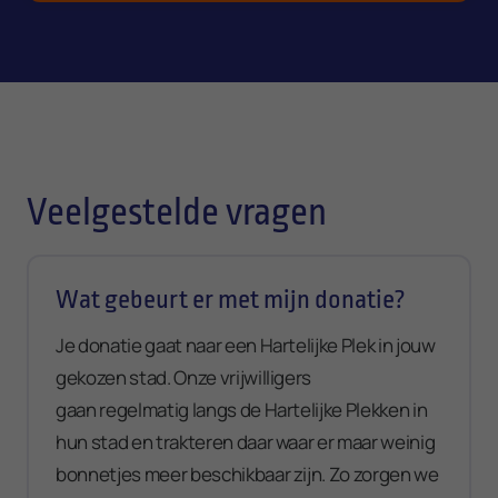
E-mailadres
Veelgestelde vragen
Bericht
Wat gebeurt er met mijn donatie?
Je donatie gaat naar een Hartelijke Plek in jouw
gekozen stad. Onze vrijwilligers
gaan regelmatig langs de Hartelijke Plekken in
hun stad en trakteren daar waar er maar weinig
bonnetjes meer beschikbaar zijn. Zo zorgen we