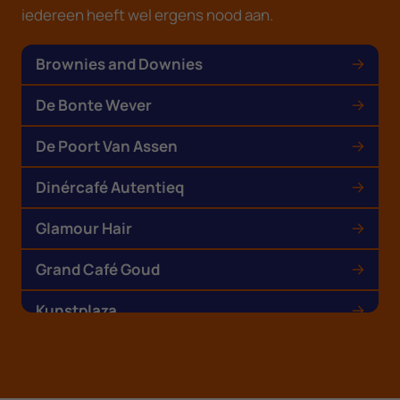
iedereen heeft wel ergens nood aan.
Brownies and Downies
De Bonte Wever
De Poort Van Assen
Dinércafé Autentieq
Glamour Hair
Grand Café Goud
Kunstplaza
Liff
Mercado Don Emilio