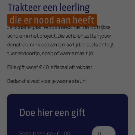
Trakteer een leerling
die er nood aan heeft
Je donatie gaat rechtstreeks naar de Kortrijkse
scholen in het project. Die scholen zetten jouw
donatie om in voedzame maaltijden zoals ontbijt,
tussendoortje, soep of warme maaltijd.
Elke gift vanaf € 40 is fiscaal aftrekbaar.
Bedankt alvast voor je warme steun!
Doe hier een gift
Vul je gegevens in
Voornaam
Soep 1 leerling -
€ 1,00