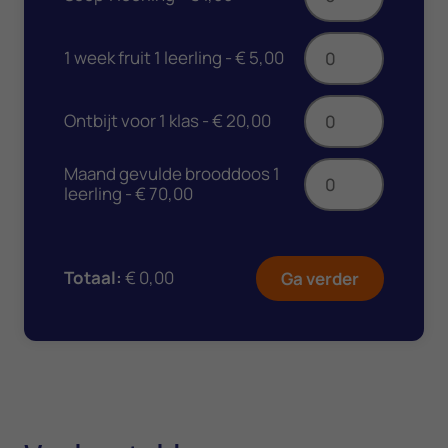
1 week fruit 1 leerling -
€ 5,00
Achternaam
Ontbijt voor 1 klas -
€ 20,00
Maand gevulde brooddoos 1
E-mailadres
leerling -
€ 70,00
Bericht
Totaal:
€ 0,00
Ga verder