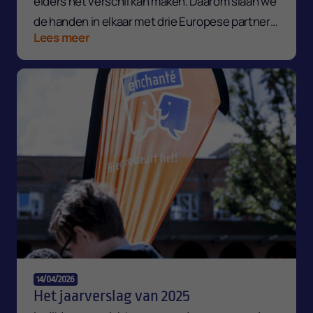
elders het verschil kan maken. Daarom slaan we
de handen in elkaar met drie Europese partners
Lees meer
om onze kennis en aanpak te delen met de rest
van Europa.
14/04/2026
Het jaarverslag van 2025