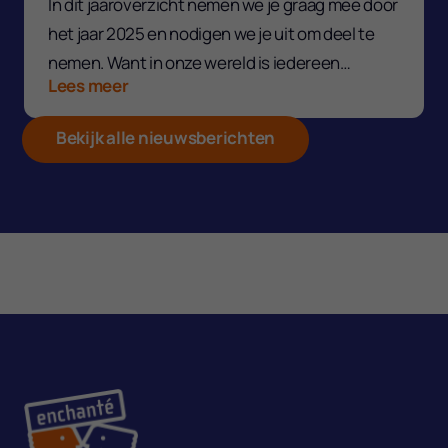
In dit jaaroverzicht nemen we je graag mee door
het jaar 2025 en nodigen we je uit om deel te
nemen. Want in onze wereld is iedereen
Lees meer
welkom!
Bekijk alle nieuwsberichten